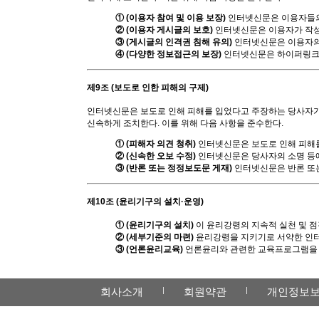
① (이용자 참여 및 이용 보장)
인터넷신문은 이용자들의
② (이용자 게시글의 보호)
인터넷신문은 이용자가 작성
③ (게시글의 인격권 침해 유의)
인터넷신문은 이용자의 
④ (다양한 정보접근의 보장)
인터넷신문은 하이퍼링크 
제9조 (보도로 인한 피해의 구제)
인터넷신문은 보도로 인해 피해를 입었다고 주장하는 당사자가 
신속하게 조치한다. 이를 위해 다음 사항을 준수한다.
① (피해자 의견 청취)
인터넷신문은 보도로 인해 피해를
② (신속한 오보 수정)
인터넷신문은 당사자의 소명 등에
③ (반론 또는 정정보도문 게재)
인터넷신문은 반론 또는
제10조 (윤리기구의 설치·운영)
① (윤리기구의 설치)
이 윤리강령의 지속적 실천 및 점
② (세부기준의 마련)
윤리강령을 지키기로 서약한 인터
③ (언론윤리교육)
언론윤리와 관련한 교육프로그램을 
회사소개
회원약관
개인정보