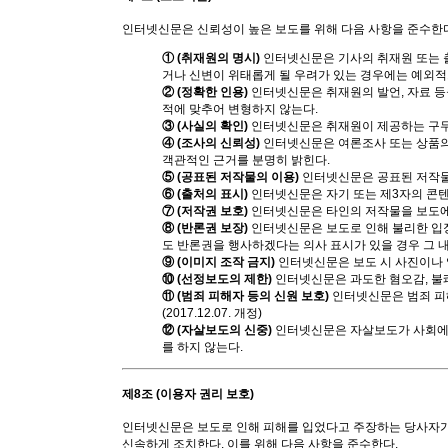
인터넷신문은 신뢰성이 높은 보도를 위해 다음 사항을 준수한
① (취재원의 명시)
인터넷신문은 기사의 취재원 또는 출
거나 신변이 위태롭게 될 우려가 있는 경우에는 예외적
② (정확한 인용)
인터넷신문은 취재원의 발언, 자료 등을
적에 맞추어 변형하지 않는다.
③ (사실의 확인)
인터넷신문은 취재원이 제공하는 구두
④ (조사의 신뢰성)
인터넷신문은 여론조사 또는 상품의
객관적인 근거를 분명히 밝힌다.
⑤ (공표된 저작물의 이용)
인터넷신문은 공표된 저작물을
⑥ (출처의 표시)
인터넷신문은 자기 또는 제3자의 콘텐
⑦ (저작권 보호)
인터넷신문은 타인의 저작물을 보도에 
⑧ (반론권 보장)
인터넷신문은 보도로 인해 불리한 입장
도 반론권을 행사하겠다는 의사 표시가 있을 경우 그 
⑨ (이미지 조작 금지)
인터넷신문은 보도 시 사진이나 
⑩ (선정보도의 제한)
인터넷신문은 과도한 혐오감, 불쾌
⑪ (범죄 피해자 등의 신원 보호)
인터넷신문은 범죄 피해
(2017.12.07. 개정)
⑫ (자살보도의 신중)
인터넷신문은 자살보도가 사회에 
를 하지 않는다.
제8조 (이용자 권리 보호)
인터넷신문은 보도로 인해 피해를 입었다고 주장하는 당사자가 
신속하게 조치한다. 이를 위해 다음 사항을 준수한다.