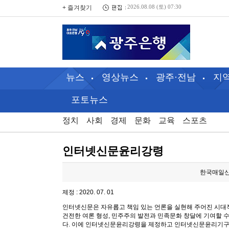
+ 즐겨찾기
2026.08.08 (토) 07:30
뉴스
영상뉴스
광주·전남
지
포토뉴스
정치
사회
경제
문화
교육
스포츠
인터넷신문윤리강령
한국매일신
제정 : 2020. 07. 01
인터넷신문은 자유롭고 책임 있는 언론을 실현해 주어진 시대적
건전한 여론 형성, 민주주의 발전과 민족문화 창달에 기여할 
다. 이에 인터넷신문윤리강령을 제정하고 인터넷신문윤리기구의