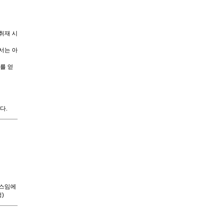
취재 시
서는 아
를 얻
다.
뉴스임에
)