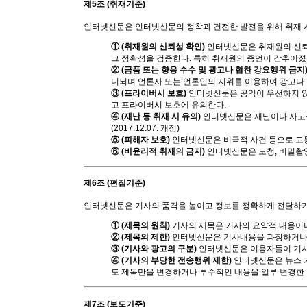
제5조 (취재기준)
인터넷신문은 인터넷신문의 정착과 건전한 발전을 위해 취재 시
① (취재원의 신뢰성 확인)
인터넷신문은 취재원의 신뢰
그 정확성을 검증한다. 특히 취재원의 증언이 감추어졌
② (금품 또는 향응 수수 및 광고나 협찬 강요행위 금지
니되며 언론사 또는 언론인의 지위를 이용하여 광고나 협찬을
③ (프라이버시 보호)
인터넷신문은 공익이 우선하지 않
고 프라이버시 보호에 유의한다.
④ (재난 등 취재 시 유의)
인터넷신문은 재난이나 사고를
(2017.12.07. 개정)
⑤ (피해자 보호)
인터넷신문은 비극적 사건 등으로 고통
⑥ (비윤리적 취재의 금지)
인터넷신문은 도청, 비밀촬영
제6조 (편집기준)
인터넷신문은 기사의 품격을 높이고 정보를 정확하게 전달하기
① (제목의 원칙)
기사의 제목은 기사의 요약적 내용이나
② (제목의 제한)
인터넷신문은 기사내용을 과장하거나 
③ (기사와 광고의 구분)
인터넷신문은 이용자들이 기사와 광
④ (기사의 부당한 전송행위 제한)
인터넷신문은 뉴스 
도 제목만을 변경하거나 부수적인 내용을 일부 변경한 뉴스
제7조 (보도기준)