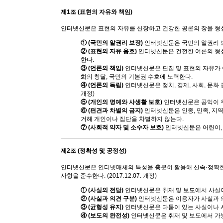
제1조 (표현의 자유와 책임)
인터넷신문은 표현의 자유를 신장하고 건강한 공론의 장을 형
① (국민의 알권리 보장)
인터넷신문은 국민의 알권리 
② (표현의 자유 옹호)
인터넷신문은 건전한 여론의 형성
한다.
③ (언론의 책임)
인터넷신문은 편집 및 표현의 자유가 이
화의 창달, 국민의 기본권 수호에 노력한다.
④ (언론의 독립)
인터넷신문은 정치, 경제, 사회, 문화 
개정)
⑤ (개인의 명예와 사생활 보호)
인터넷신문은 공익이 우
⑥ (편견과 차별의 금지)
인터넷신문은 인종, 민족, 지역,
거해 개인이나 집단을 차별하지 않는다.
⑦ (사회적 약자 및 소수자 보호)
인터넷신문은 어린이, 
제2조 (정확성 및 공정성)
인터넷신문은 인터넷매체의 특성을 충분히 활용해 신속·정확한 
사항을 준수한다. (2017.12.07. 개정)
① (사실의 전달)
인터넷신문은 취재 및 보도에서 사실이
② (사실과 의견 구분)
인터넷신문은 이용자가 사실과 
③ (균형성 유지)
인터넷신문은 다툼이 있는 사실이나 사
④ (보도의 완전성)
인터넷신문은 취재 및 보도에서 가