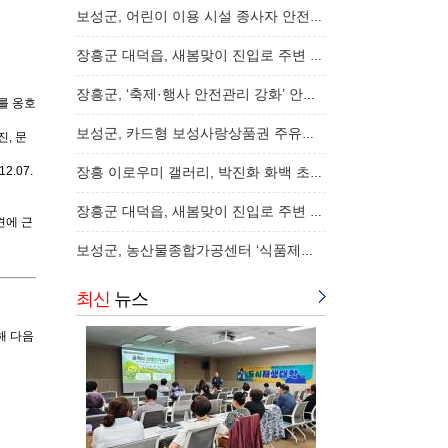
보성군, 어린이 이용 시설 종사자 안전교육 실시…
장흥군 대덕읍, 새봄맞이 진입로 주변 환경정비…
장흥군, ‘축제·행사 안전관리 강화’ 안전관리…
를 옹호
보성군, 카드형 보성사랑상품권 주유소 특별 할…
, 문
.07.
장흥 이로우미 갤러리, 박진화 화백 초대전 ‘심…
장흥군 대덕읍, 새봄맞이 진입로 주변 환경정비…
견에 근
보성군, 농산물종합가공센터 ‘식품제조형 공유…
최신
뉴스
해 다음