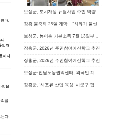
보성군, 도시재생 뉴딜사업 주민 역량 강화 교육…
수한다.
장흥 물축제 25일 개막... “치유가 물씬, 여름…
보성군, 농어촌 기본소득 7월 13일부터 신청 ……
다.
 출입처
장흥군, 2026년 주민참여예산학교 추진
아들이지
장흥군, 2026년 주민참여예산학교 추진
보성군·전남노동권익센터, 외국인 계절근로자 …
장흥군, ‘해조류 산업 육성’ 시군구 협업프로…
사항을
동의를
않는다.