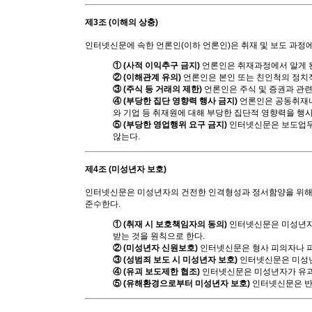
제3조 (이해의 상충)
인터넷신문에 속한 언론인(이하 언론인)은 취재 및 보도 과정에
① (사적 이익추구 금지)
언론인은 취재과정에서 알게 된
② (이해관계 유의)
언론인은 본인 또는 친인척의 정치적
③ (주식 등 거래의 제한)
언론인은 주식 및 증권과 관
④ (부당한 집단 영향력 행사 금지)
언론인은 공동취재나
와 기업 등 취재원에 대해 부당한 집단적 영향력을 행
⑤ (부당한 영업행위 요구 금지)
인터넷신문은 보도업무
않는다.
제4조 (미성년자 보호)
인터넷신문은 미성년자의 건전한 인격형성과 정서함양을 위해 
준수한다.
① (취재 시 보호책임자의 동의)
인터넷신문은 미성년자를
받는 것을 원칙으로 한다.
② (미성년자 신원보호)
인터넷신문은 형사 피의자나 피
③ (성범죄 보도 시 미성년자 보호)
인터넷신문은 미성년
④ (유괴 보도제한 협조)
인터넷신문은 미성년자가 유괴
⑤ (유해환경으로부터 미성년자 보호)
인터넷신문은 반