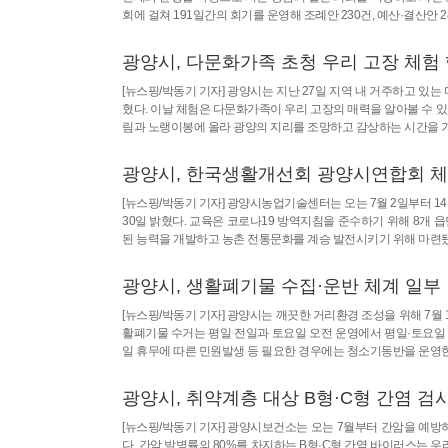
회에 걸쳐 191일간의 회기를 운영해 조례안 230건, 예산·결산안 2
광양시, 다문화가족 초청 우리 고장 체험
[뉴스핑/박동기 기자] 광양시는 지난 27일 지역 내 거주하고 있는
혔다. 이날 체험은 다문화가족이 우리 고장의 매력을 알아볼 수 
림과 노랭이봉에 올라 광양의 지리를 조망하고 감상하는 시간을 
광양시, 한국생활개선회 광양시연합회 
[뉴스핑/박동기 기자] 광양시농업기술센터는 오는 7월 2일부터 
30일 밝혔다. 교육은 코로나19 방역지침을 준수하기 위해 8
된 능력을 개발하고 농촌 전통문화를 계승 발전시키기 위해 마련됐
광양시, 생활폐기물 수집·운반 체계 일부
[뉴스핑/박동기 기자] 광양시는 깨끗한 거리환경 조성을 위해 7
활폐기물 수거는 평일 전일과 토요일 오전 운영에서 평일·토요일
일 휴무에 따른 민원발생 등 필요한 경우에는 청소기동반을 운영한
광양시, 취약계층 대상 B형·C형 간염 검
[뉴스핑/박동기 기자] 광양시보건소는 오는 7월부터 간암을 예방
다. 간암 발병률의 80%를 차지하는 B형·C형 간염 바이러스는 