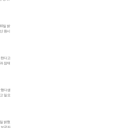
30일 밝
산 원시
시한다고
과 잠재
밝혔다생
고 일요
일 밝혔
 보균자