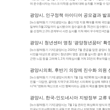
며 운수종사자는 마스크 미착용 승객에 대해 승차를 거부할 수 있
광양시, 인구정책 아이디어 공모결과 발
[뉴스핑/박동기 기자] 광양시는 출산가정 지원 확대를 위해 국민을 
일부터 5월 22일까지 실시됐으며 접수결과 총 70건이 접수됐다. 
을 선정하고 2차 관계부서 사전 심사를 거쳐 예비 우수제안 4건을 
광양시 청년센터 명칭 ‘광양청년꿈터’ 확
[뉴스핑/박동기 기자] 광양시는 2020년 7월 준공을 앞둔 광양시
시민을 대상으로 광양시 청년센터 명칭 공모를 실시한 결과 총 12
근한 느낌 등을 고려해 1, 2차 자체심사를 거쳐 10건의 후보작을
광양시의회, 후반기 의장에 진수화 의원 
[뉴스핑/박동기 기자] 광양시의회가 7월 1일 제290회 임시회
진월‧다압면, 골약동 지역구로 2014년 시의회에 입성해 제8대
다”며 “변화와 혁신으로 시민 행복이라는 공동의 목표를 향해 함께
광양시, 한국-인도네시아 지방정부 교류 
[뉴스핑/박동기 기자] 광양시는 7월 1일 온라인 화상회의 방식의 
민국시도지사협의회가 공동으로 한국-인니 지방정부 교류 활성화