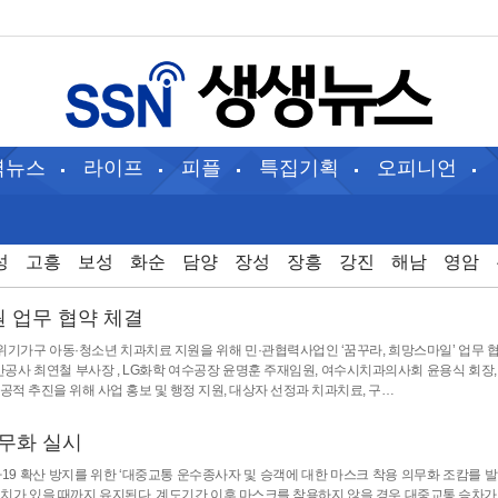
역뉴스
라이프
피플
특집기획
오피니언
성
고흥
보성
화순
담양
장성
장흥
강진
해남
영암
 업무 협약 체결
지위기가구 아동·청소년 치과치료 지원을 위해 민·관협력사업인 ‘꿈꾸라, 희망스마일’ 업무 
사 최연철 부사장 , LG화학 여수공장 윤명훈 주재임원, 여수시치과의사회 윤용식 회장,
적 추진을 위해 사업 홍보 및 행정 지원, 대상자 선정과 치과치료, 구…
의무화 실시
19 확산 방지를 위한 ‘대중교통 운수종사자 및 승객에 대한 마스크 착용 의무화 조캄를 발
 조치가 있을 때까지 유지된다. 계도기간 이후 마스크를 착용하지 않을 경우 대중교통 승차가