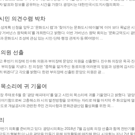
관계자 발표와 정보를 공유하는 시간을 가졌다. 광양시는 대한민국시도지사협의회와 …
 시민 의견수렴 박차
성계획 신청을 앞두고 ‘문화도시 랩’과 ‘찾아가는 문화도시 테이블’에 이어 보다 폭넓은 시
양 거버넌스 원탁회의’를 개최한다고 밝혔다. 이번 거버넌스 원탁 회의는 ‘문화교역도시 광양
문화도시 조성에 관심 있는 시민·단체·행정 관계자 등 80여명이 …
 의원 선출
 열고 후반기 의장에 진수화 의원과 부의장에 문양오 의원을 선출했다. 진수화 의장은 옥곡·
반기 부의장을 지냈다. 진 의장은 “중책을 맡겨주신 동료의원 여러분의 믿음과 성원에 감사드
히 뛰겠다”고 각오를 밝혔다. 한편 부의장에 선출된 문양오 의원은 광…
민 목소리에 귀 기울여
장 주재로 6월 중 ‘광양 해피데이’를 열고 시민의 목소리에 귀를 기울였다고 밝혔다. ‘광
 이야기함으로써 고충해소와 시의 발전방향을 모색하는 자리로 매월 마지막 주 화요일에 열
 진입도로 개설공사와 관련한 주민 건의사항과 문화관광산업 활성화를 위한 외…
무리
반기 의회를 준비하고 있다. 광양시의회는 2018년 7월 김성희 의장 선출과 함께 전반기를
두가 행복한 더 나은 광양을 만들기 위해 의정활동에 매진해 왔다. 시의회는 지난 2년 동안