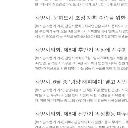
한국대사의 기조연설과 인도네시아 3개 도시, 한국 3개 도시 
광양시, 문화도시 조성 계획 수립을 위한
[뉴스핑/박동기 기자] 광양시문화도시사업단은 제3차 문화도시 조
을 수렴하기 위해 오는 3일 오후 3시 락희호텔에서 ‘문화도시 광
시민의 손으로’라는 주제로 문화도시조성사업 추진협의체 위원들과 
광양시의회, 제8대 후반기 의장에 진수화
[뉴스핑/박동기 기자] 광양시의회가 7월 1일 제290회 임시회를
·다압면, 골약동 지역구로 2014년 시의회에 입성해 제8대 전
“변화와 혁신으로 시민 행복이라는 공동의 목표를 향해 함께 열심
광양시, 6월 중 ‘광양 해피데이’ 열고 시
[뉴스핑/박동기 기자] 광양시는 지난 6월 30일 문병한 안전도시국
이’는 시민 누구나 시장을 만나 시정에 대한 의견들을 자유롭게
다. 이번 해피데이는 총 11팀 29명의 시민이 방문해 세풍산단
광양시의회, 제8대 전반기 의정활동 마
[뉴스핑/박동기 기자] 제8대 광양시의회가 전반기를 마무리하고 후
견제와 균형을 바탕으로 시민 중심의 열린 의회를 지향하고 시민 모