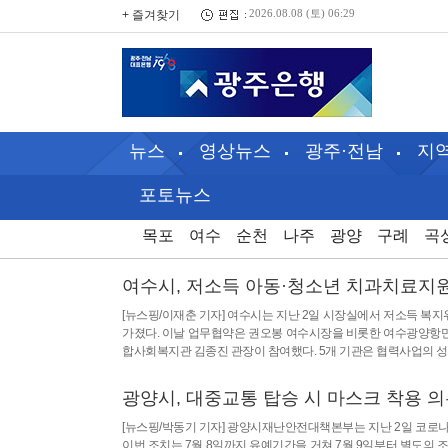
+ 즐겨찾기
2026.08.08 (토) 06:29
뉴스
영상뉴스
광주·전남
지
포토뉴스
목포
여수
순천
나주
광양
구례
곡
여수시, 저소득 아동·청소년 치과치료지원
[뉴스핑/이재춘 기자] 여수시는 지난 2일 시장실에서 저소득 복
가졌다. 이날 업무협약은 권오봉 여수시장을 비롯한 여수광양항만공
합사회복지관 김종진 관장이 참여했다. 5개 기관은 협력사업의 성공
광양시, 대중교통 탑승 시 마스크 착용 
[뉴스핑/박동기 기자] 광양시재난안전대책본부는 지난 2일 코로나
이번 조치는 7월 8일까지 유예기간을 거쳐 7월 9일부터 별도의