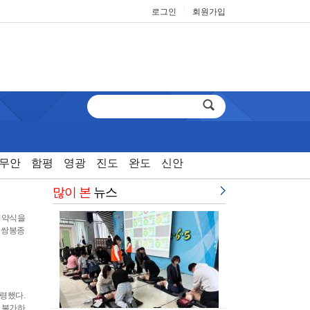
|
로그인
회원가입
무안
함평
영광
진도
완도
신안
많이 본
뉴스
협약식을
 쌍봉종
령했다.
 불가하