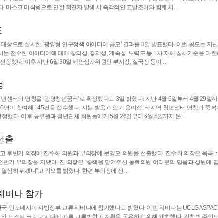
다. 마스크 미착용으로 인한 확진자 발생 시 즉각적인 고발조치와 함께 치…
표
대상으로 실시한 ‘광양형 인구정책 아이디어 공모’ 결과를 3일 발표했다. 이번 공모는 지난 
시는 접수한 아이디어에 대해 창의성, 경제성, 계속성, 노력도 등 1차 자체 심사기준을 마련
선정했다. 이후 지난 6월 30일 제안심사위원인 부시장, 실국장 등이 …
정
 청년센터의 명칭을 ‘광양청년꿈터’로 확정했다고 3일 밝혔다. 지난 4월 6일부터 4월 29일
0명이 참여해 145건을 접수했다. 시는 발음과 암기 용이성, 타지역 청년센터 명칭과 중복
 선정했다. 이후 공무원과 청년단체 회원들에게 5월 26일부터 6월 5일까지 온…
선출
를 열고 후반기 의장에 진수화 의원과 부의장에 문양오 의원을 선출했다. 진수화 의장은 옥곡
 전반기 부의장을 지냈다. 진 의장은 “중책을 맡겨주신 동료의원 여러분의 믿음과 성원에 
 열심히 뛰겠다”고 각오를 밝혔다. 한편 부의장에 선…
웨비나 참가
한국-인도네시아 지방정부 교류 웨비나에 참가했다고 밝혔다. 이번 웨비나는 UCLG ASPA
와 포스트 코로나 시대에 따른 교류방향과 계획을 공유하기 위해 개최했다. 김창범 주인