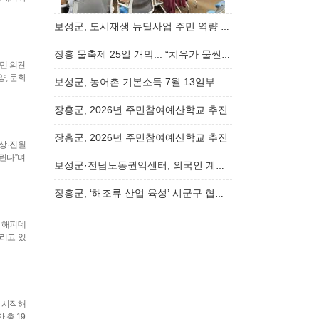
보성군, 도시재생 뉴딜사업 주민 역량 강화 교육…
장흥 물축제 25일 개막... “치유가 물씬, 여름…
민 의견
, 문화
보성군, 농어촌 기본소득 7월 13일부터 신청 ……
장흥군, 2026년 주민참여예산학교 추진
장흥군, 2026년 주민참여예산학교 추진
진상·진월
린다”며
보성군·전남노동권익센터, 외국인 계절근로자 …
장흥군, ‘해조류 산업 육성’ 시군구 협업프로…
양 해피데
리고 있
 시작해
 총 19