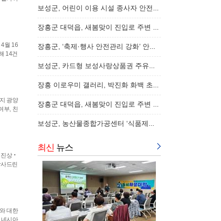
보성군, 어린이 이용 시설 종사자 안전교육 실시…
장흥군 대덕읍, 새봄맞이 진입로 주변 환경정비…
4월 16
장흥군, ‘축제·행사 안전관리 강화’ 안전관리…
해 14건
보성군, 카드형 보성사랑상품권 주유소 특별 할…
장흥 이로우미 갤러리, 박진화 화백 초대전 ‘심…
까지 광양
장흥군 대덕읍, 새봄맞이 진입로 주변 환경정비…
여부, 친
보성군, 농산물종합가공센터 ‘식품제조형 공유…
최신
뉴스
‧진상‧
감사드린
C와 대한
도네시아