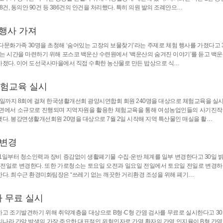
8건, 동의안 90건 등 386건의 안건을 처리했다. 특히 의원 발의 조례안으…
 행사 가져
 다문화가족 30명을 초청해 ‘숨어있는 고장의 보물찾기’라는 주제로 체험 행사를 가졌다고 
있는 시간을 마련하기 위해 포스코 백운산 수련원에서 ‘백운산의 숨겨진 이야기’를 듣고 백운
가졌다. 이어 도선국사마을에서 직접 수확한 농산물로 만든 밥상으로 식…
체험교육 실시
14일까지 8회에 걸쳐 한국생활개선회 광양시연합회 회원 240명을 대상으로 체험교육을 실
개 읍면에서 소규모로 진행되며 지역자원을 활용한 체험교육을 통해 여성농업인들의 사기진작
다. 봉강면생활개선회원 20명을 대상으로 7월 2일 시작해 지역 특산물인 매실을 활…
 변경
월 1일부터 청소인력과 장비 증감없이 생활폐기물 수집·운반 체계를 일부 변경한다고 30일 
 전일로 변경한다. 또한 가로청소는 토요일 오전과 일요일 전일에서 토요일 전일로 변경하
다. 최수근 환경미화팀장은 “쓰레기 없는 깨끗한 거리환경 조성을 위해 폐기…
사 무료 실시
하고 조기발견하기 위해 취약계층을 대상으로 B형·C형 간염 검사를 무료로 실시한다고 30
우리나라 간암 발생의 가장 주요한 대표적인 위험인자로 간염 환자의 간염 인지율이 B형 간염