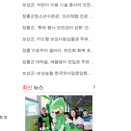
보성군, 어린이 이용 시설 종사자 안전교육 실시…
장흥군청소년수련관, ‘요리체험 진로 프로그램…
장흥군, ‘축제·행사 안전관리 강화’ 안전관리…
보성군, 카드형 보성사랑상품권 주유소 특별 할…
장흥 이로우미 갤러리, 박진화 화백 초대전 ‘심…
장흥군 대덕읍, 새봄맞이 진입로 주변 환경정비…
보성군–보성농협-한국외식업중앙회, 농특…
최신
뉴스
한 정