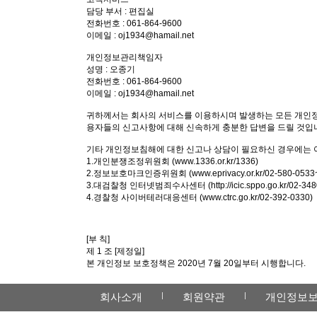
담당 부서 : 편집실
전화번호 : 061-864-9600
이메일 : oj1934@hamail.net
개인정보관리책임자
성명 : 오종기
전화번호 : 061-864-9600
이메일 : oj1934@hamail.net
귀하께서는 회사의 서비스를 이용하시며 발생하는 모든 개인정
용자들의 신고사항에 대해 신속하게 충분한 답변을 드릴 것입
기타 개인정보침해에 대한 신고나 상담이 필요하신 경우에는 
1.개인분쟁조정위원회 (www.1336.or.kr/1336)
2.정보보호마크인증위원회 (www.eprivacy.or.kr/02-580-0533
3.대검찰청 인터넷범죄수사센터 (http://icic.sppo.go.kr/02-348
4.경찰청 사이버테러대응센터 (www.ctrc.go.kr/02-392-0330)
[부 칙]
제 1 조 [제정일]
본 개인정보 보호정책은 2020년 7월 20일부터 시행합니다.
회사소개
회원약관
개인정보