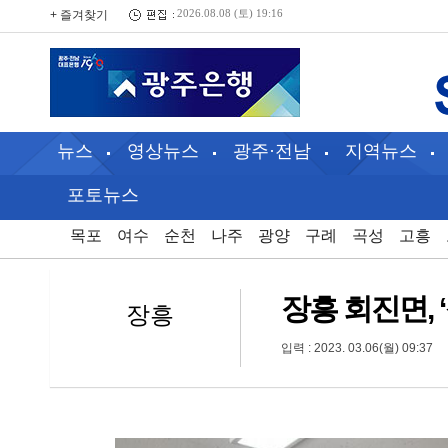
+ 즐겨찾기
2026.08.08 (토) 19:16
뉴스
영상뉴스
광주·전남
지역뉴스
포토뉴스
목포
여수
순천
나주
광양
구례
곡성
고흥
장흥 회진면,
장흥
입력 : 2023. 03.06(월) 09:37