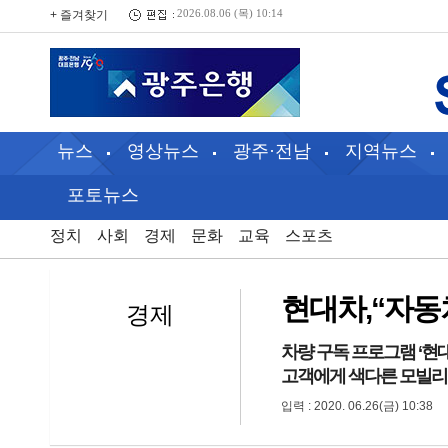
+ 즐겨찾기
2026.08.06 (목) 10:14
뉴스
영상뉴스
광주·전남
지역뉴스
포토뉴스
정치
사회
경제
문화
교육
스포츠
현대차,“자동
경제
차량 구독 프로그램 ‘현
고객에게 색다른 모빌리
입력 : 2020. 06.26(금) 10:38